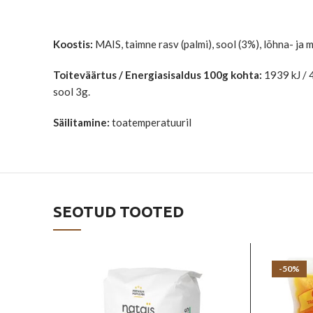
Koostis:
MAIS, taimne rasv (palmi), sool (3%), lõhna- 
Toiteväärtus / Energiasisaldus 100g kohta:
1939 kJ / 4
sool 3g.
Säilitamine:
toatemperatuuril
SEOTUD TOOTED
-50%