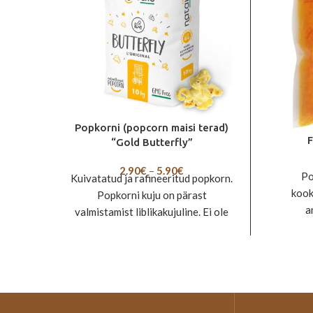
Popkorni (popcorn maisi terad)
F
“Gold Butterfly”
Price
2.90
€
–
5.90
€
Po
Kuivatatud ja rafineeritud popkorn.
range:
kook
Popkorni kuju on pärast
2.90€
a
valmistamist liblikakujuline. Ei ole
through
geneetiliselt muundatud (GMO
5.90€
Kasut
vaba). Enimlevinud popkorn
sisu su
Euroopas. Hästi töödeldud tera on
segag
ühtlase suurusega ja kvaliteetse
Aseta
pinnaga. Seda iseloomustab
väike p
tüüpiline liblika ebakorrapäraste