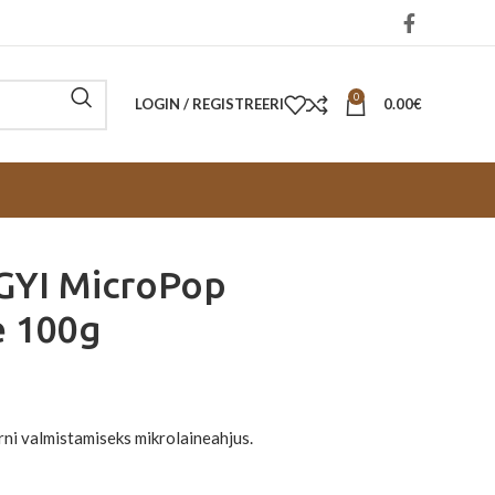
0
LOGIN / REGISTREERI
0.00
€
YI MicroPop
e 100g
ni valmistamiseks mikrolaineahjus.