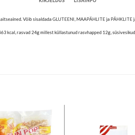
KIRJELDUS
LISAINFO
ja maitseained. Võib sisaldada GLUTEENI, MAAPÄHLITE ja PÄHKLITE j
63 kcal, rasvad 24g millest küllastunud rasvhapped 12g, süsivesikud 