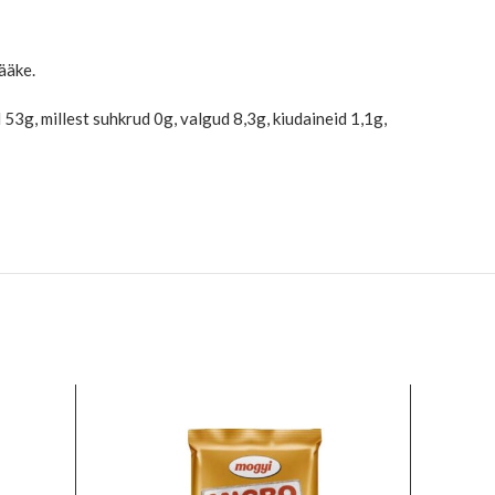
ääke.
53g, millest suhkrud 0g, valgud 8,3g, kiudaineid 1,1g,
-47%
LAOS