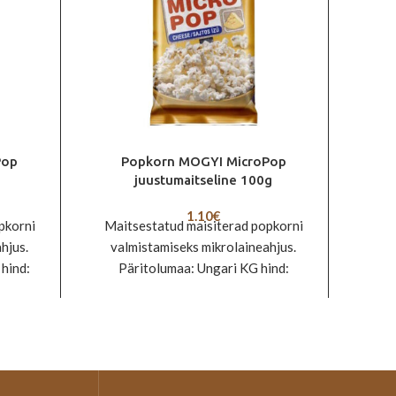
Pop
Popkorn MOGYI MicroPop
Pop
juustumaitseline 100g
1.10
€
pkorni
Maitsestatud maisiterad popkorni
M
hjus.
valmistamiseks mikrolaineahjus.
maisi
hind:
Päritolumaa: Ungari KG hind:
Pär
11,00€
1