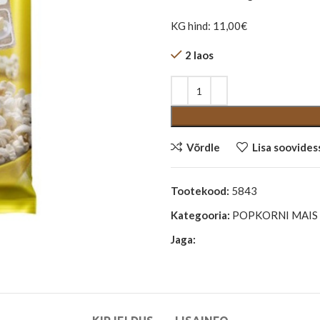
KG hind: 11,00€
2 laos
Võrdle
Lisa soovides
Tootekood:
5843
Kategooria:
POPKORNI MAIS
Jaga: