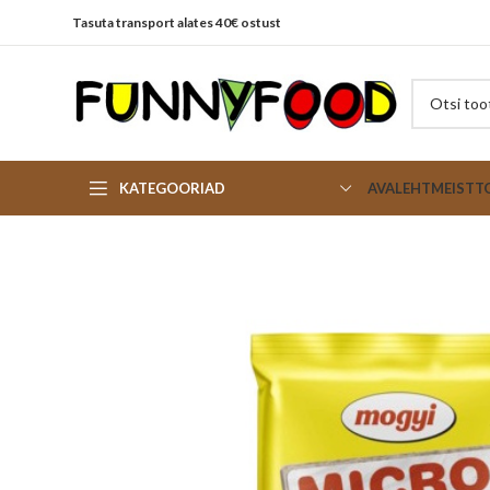
Tasuta transport alates 40€ ostust
KATEGOORIAD
AVALEHT
MEIST
T