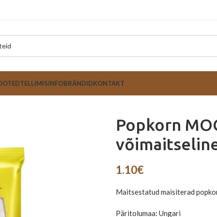
OOTED
TELLIMISINFO
BRÄNDID
KONTAKT
Popkorn MOG
võimaitselin
1.10
€
Maitsestatud maisiterad popkor
Päritolumaa: Ungari