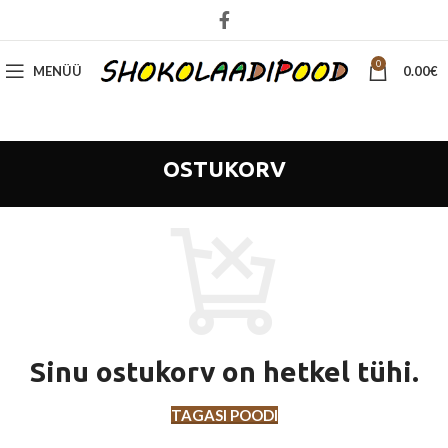
0
MENÜÜ
0.00
€
OSTUKORV
Sinu ostukorv on hetkel tühi.
TAGASI POODI