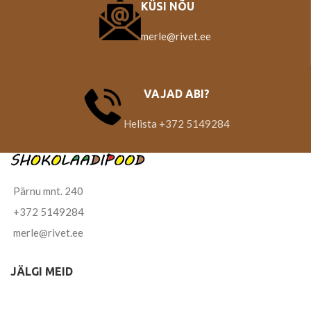
KÜSI NÕU
merle@rivet.ee
VAJAD ABI?
Helista +372 5149284
Pärnu mnt. 240
+372 5149284
merle@rivet.ee
JÄLGI MEID