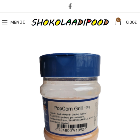
0
MENÜÜ
0.00
€