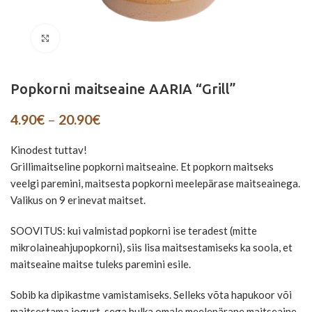
Suurenda
Popkorni maitseaine AARIA “Grill”
Price
4.90
€
–
20.90
€
range:
4.90€
Kinodest tuttav!
through
Grillimaitseline popkorni maitseaine. Et popkorn maitseks
20.90€
veelgi paremini, maitsesta popkorni meelepärase maitseainega.
Valikus on 9 erinevat maitset.
SOOVITUS: kui valmistad popkorni ise teradest (mitte
mikrolaineahjupopkorni), siis lisa maitsestamiseks ka soola, et
maitseaine maitse tuleks paremini esile.
Sobib ka dipikastme vamistamiseks. Selleks võta hapukoor või
maitsestama jogurt, sega hulka omale meelepärane maitseaine,