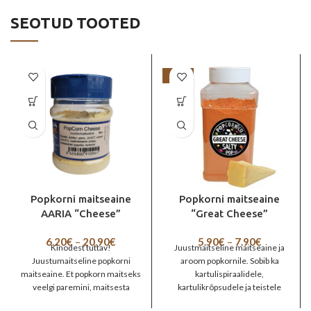
SEOTUD TOOTED
-72%
Popkorni maitseaine
Popkorni maitseaine
AARIA “Cheese”
“Great Cheese”
Price
Price
6.20
€
–
20.90
€
5.90
€
–
7.90
€
Kinodest tuttav!
Juustmaitseline maitseaine ja
range:
range:
Juustumaitseline popkorni
aroom popkornile. Sobib ka
6.20€
5.90€
maitseaine. Et popkorn maitseks
kartulispiraalidele,
through
through
veelgi paremini, maitsesta
kartulikrõpsudele ja teistele
20.90€
7.90€
popkorni meelepärase
snäkkidele. Päritolumaa: EL