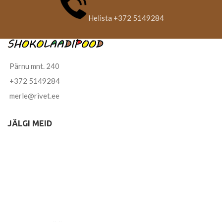
Helista +372 5149284
Pärnu mnt. 240
+372 5149284
merle@rivet.ee
JÄLGI MEID