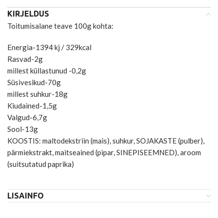
KIRJELDUS
Toitumisalane teave 100g kohta:
Energia-1394 kj / 329kcal
Rasvad-2g
millest küllastunud -0,2g
Süsivesikud-70g
millest suhkur-18g
Kiudained-1,5g
Valgud-6,7g
Sool-13g
KOOSTIS: maltodekstriin (mais), suhkur, SOJAKASTE (pulber),
pärmiekstrakt, maitseained (pipar, SINEPISEEMNED), aroom
(suitsutatud paprika)
LISAINFO