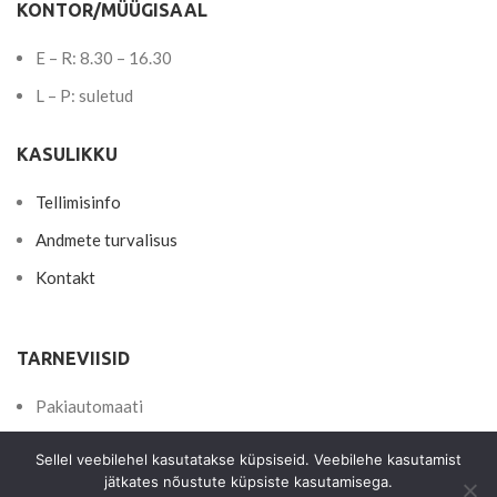
KONTOR/MÜÜGISAAL
E – R: 8.30 – 16.30
L – P: suletud
KASULIKKU
Tellimisinfo
Andmete turvalisus
Kontakt
TARNEVIISID
Pakiautomaati
Postkontorisse
Sellel veebilehel kasutatakse küpsiseid. Veebilehe kasutamist
Kulleriga kätte
jätkates nõustute küpsiste kasutamisega.