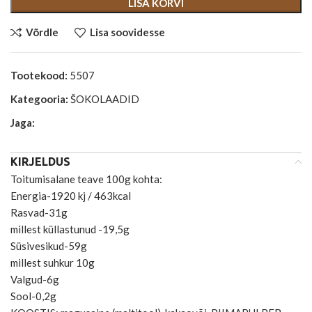
LISA KORVI
Võrdle
Lisa soovidesse
Tootekood:
5507
Kategooria:
ŠOKOLAADID
Jaga:
KIRJELDUS
Toitumisalane teave 100g kohta:
Energia-1920 kj / 463kcal
Rasvad-31g
millest küllastunud -19,5g
Süsivesikud-59g
millest suhkur 10g
Valgud-6g
Sool-0,2g