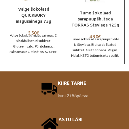
Valge šokolaad
Tume šokolaad
QUICKBURY
sarapuupählitega
magusainega 75g
TORRAS Steviaga 125g
3.50
€
Valge šokolaad magusainega. Ei
4.90
€
Tume šokolaad sarapuupähklite
sisalda lisatud suhkrut.
ja Steviaga. Ei sisalda lisatud
Gluteenivaba. Päritolumaa:
suhkrut. Gluteenivaba. Vegan.
Saksamaa KG Hind: 46,67€ NB!
Halal. KETO toitumiseks sobilik.
Kui on soovi rohkem osta, palun
Kakaosisaldus 60% Päritolumaa:
kirjutage.
Hispaania KG Hind: 39,20€ NB!
Kui on soovi rohkem osta, palun
kirjutage.
KIIRE TARNE
kuni 2 tööpäeva
ASTU LÄBI