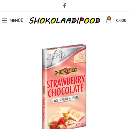
0
MENÜÜ
0.00
€