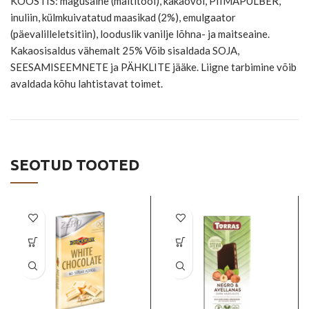
KOOSTIS: magusaine (maltitool), kakaovõi, PIIMAPULBER,
inuliin, külmkuivatatud maasikad (2%), emulgaator
(päevalilleletsitiin), looduslik vanilje lõhna- ja maitseaine.
Kakaosisaldus vähemalt 25% Võib sisaldada SOJA,
SEESAMISEEMNETE ja PÄHKLITE jääke. Liigne tarbimine võib
avaldada kõhu lahtistavat toimet.
SEOTUD TOOTED