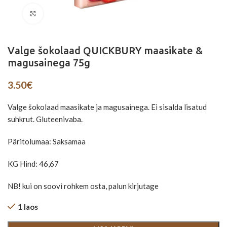
Suurenda
Valge šokolaad QUICKBURY maasikate &
magusainega 75g
3.50
€
Valge šokolaad maasikate ja magusainega. Ei sisalda lisatud
suhkrut. Gluteenivaba.
Päritolumaa: Saksamaa
KG Hind: 46,67
NB! kui on soovi rohkem osta, palun kirjutage
1 laos