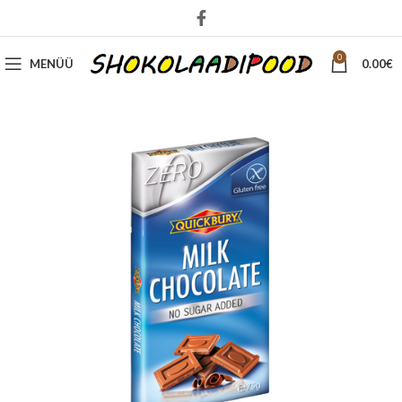
0
MENÜÜ
0.00
€