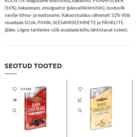
KOOSTIS: magusaine (maltitool), kakaovõi, PIIMAPULBER
(16%), kakaomass, emulgaator (päevalilleletsitiin), looduslik
vanilje lõhna- ja maitseaine. Kakaosisaldus vähemalt 32% Võib
sisaldada SOJA, PIIMA, SEESAMISEEMNETE ja PÄHKLITE
jääke. Liigne tarbimine võib avaldada kõhu lahtistavat toimet.
SEOTUD TOOTED
LAOST OTSAS