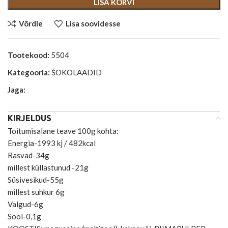
LISA KORVI
Võrdle
Lisa soovidesse
Tootekood:
5504
Kategooria:
ŠOKOLAADID
Jaga:
KIRJELDUS
Toitumisalane teave 100g kohta:
Energia-1993 kj / 482kcal
Rasvad-34g
millest küllastunud -21g
Süsivesikud-55g
millest suhkur 6g
Valgud-6g
Sool-0,1g