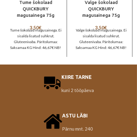
Tume šokolaad
Valge šokolaad
QUICKBURY
QUICKBURY
magusainega 75g
magusainega 75g
3.50
€
3.50
€
Tume šokolaad magusainega. Ei
Valge šokolaad magusainega. Ei
sisalda lisatud suhkrut.
sisalda lisatud suhkrut.
Gluteenivaba. Päritolumaa:
Gluteenivaba. Päritolumaa:
Saksamaa KG Hind: 46,67€ NB!
Saksamaa KG Hind: 46,67€ NB!
Kui on soovi rohkem osta, palun
Kui on soovi rohkem osta, palun
kirjutage.
kirjutage.
KIIRE TARNE
kuni 2 tööpäeva
ASTU LÄBI
Pärnu mnt. 240