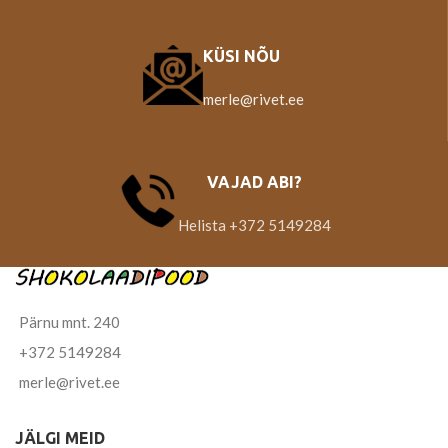
KÜSI NÕU
merle@rivet.ee
VAJAD ABI?
Helista +372 5149284
Pärnu mnt. 240
+372 5149284
merle@rivet.ee
JÄLGI MEID