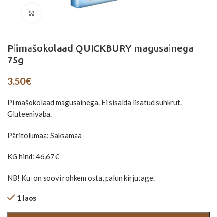
Suurenda
Piimašokolaad QUICKBURY magusainega
75g
3.50
€
Piimašokolaad magusainega. Ei sisalda lisatud suhkrut.
Gluteenivaba.
Päritolumaa: Saksamaa
KG hind: 46,67€
NB! Kui on soovi rohkem osta, palun kirjutage.
1 laos