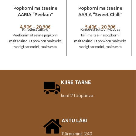
Popkorni maitseaine
Popkorni maitseaine
AARIA “Peekon”
AARIA “Sweet Chilli”
Price
Price
4.90
€
–
20.90
€
5.40
€
–
20.90
€
Kinodest tuttav!
Kinodest tuttav! Magusa
range:
range:
Peekonimaitseline popkorni
tšillimaitseline popkorni
4.90€
5.40€
maitseaine. Et popkorn maitseks
maitseaine. Et popkorn maitseks
through
through
veelgi paremini, maitsesta
veelgi paremini, maitsesta
20.90€
20.90€
popkorni meelepärase
popkorni meelepärase
maitseainega. Valikus on 9
maitseainega. Valikus on 9
erinevat maitset. SOOVITUS: kui
erinevat maitset. SOOVITUS: kui
valmistad popkorni ise teradest
valmistad popkorni ise teradest
(mitte mikrolaineahjupopkorni),
(mitte mikrolaineahjupopkorni),
siis lisa maitsestamiseks ka
siis lisa maitsestamiseks ka
KIIRE TARNE
soola, et maitseaine maitse
soola, et maitseaine maitse
tuleks paremini esile. Sobib ka
tuleks paremini esile. Sobib ka
kuni 2 tööpäeva
dipikastme vamistamiseks.
dipikastme vamistamiseks.
Selleks võta hapukoor või
Selleks võta hapukoor või
maitsestama jogurt, sega hulka
maitsestama jogurt, sega hulka
omale meelepärane maitseaine,
omale meelepärane maitseaine,
ASTU LÄBI
kasta krõps kastmesse ning
kasta krõps kastmesse ning
naudi. Päritolumaa: Soome
naudi. Päritolumaa: Soome KG
Pärnu mnt. 240
Hind: 41,54€