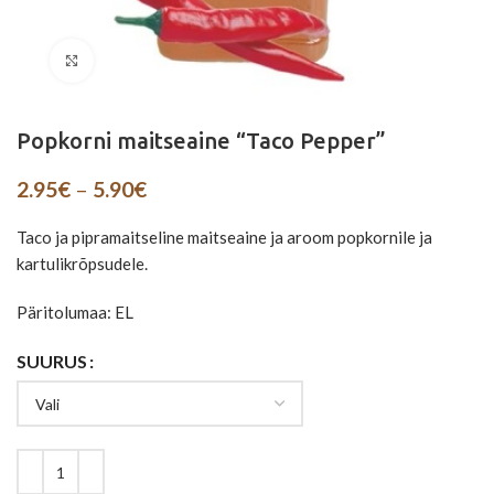
Suurenda
Popkorni maitseaine “Taco Pepper”
Price
2.95
€
–
5.90
€
range:
2.95€
Taco ja pipramaitseline maitseaine ja aroom popkornile ja
through
kartulikrõpsudele.
5.90€
Päritolumaa: EL
SUURUS