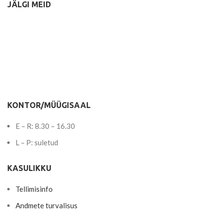
JÄLGI MEID
KONTOR/MÜÜGISAAL
E – R: 8.30 – 16.30
L – P: suletud
KASULIKKU
Tellimisinfo
Andmete turvalisus