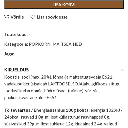
LISA KORVI
Võrdle
Lisa soovidesse
Tootekood:
-
Kategooria:
POPKORNI MAITSEAINED
Jaga:
KIRJELDUS
Koostis:
sool (max. 28%), lõhna-ja maitsetugevdaja E621,
vadakupulber (sisaldab LAKTOOSI), SOJAjahu, glükoosisiirup,
looduslikud aroomid, hüdrolüsaat (taimne), vürtsid,
paakumisvastane aine E551
Toiteväärtus / Energiasisaldus 100g kohta:
energia 1029kJ /
246kcal, rasvad 1,8g, millest küllastunud rasvhapped 0g,
süsivesikud 39g, millest suhkrud 12g, kiudained 2,4g, valgud