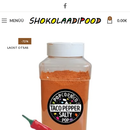
0
MENÜÜ
0.00
€
-72%
LAOST OTSAS